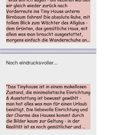
wir gleich wieder zurück nach 
Vorderreute ins Tiny House unterm 
Birnbaum fahren! Die absolute Ruhe, mit 
tollem Blick zum Wächter des Allgäus - 
dem Grünten, das gemütliche Haus, mit 
allem was man braucht ausgestattet, 
morgens einfach die Wanderschuhe an 
und loslaufen - was braucht man mehr? 
Es ist einfach toll, dass Karin und 
Albrecht (übrigens die nettesten, 
besten Vermieter, die man sich 
Noch eindrucksvoller...
wünschen kann) den Mut hatten, hier 
oben die 2 Tinyhäuser aufzustellen."

Michel & Maja, Februar 2023 - Google
"Das Tinyhouse ist in einem makellosen 
Zustand, die minimalistische Einrichtung 
& Ausstattung ist bewusst gewählt - 
man hat alles was man für einen Urlaub 
benötigt. Die liebevolle Einrichtung und 
der Charme des Hauses kommt durch 
die Bilder kaum zur Geltung - in der 
Realität ist es noch gemütlicher und 
eindrucksvoller. Karin und Albrecht sind 