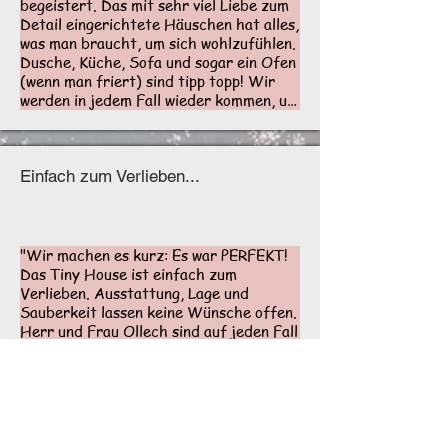
begeistert. Das mit sehr viel Liebe zum 
Detail eingerichtete Häuschen hat alles, 
was man braucht, um sich wohlzufühlen. 
Dusche, Küche, Sofa und sogar ein Ofen 
(wenn man friert) sind tipp topp! Wir 
werden in jedem Fall wieder kommen, um 
nochmal einige Tage zu entspannen. 
Auch die Gastgeber sind das Beste, was 
wir bis jetzt erlebt haben! Liebe Grüße 
an Karin und Albrecht"

Einfach zum Verlieben...
Numero Uno, September 2023 - Google
"Wir machen es kurz: Es war PERFEKT! 
Das Tiny House ist einfach zum 
Verlieben. Ausstattung, Lage und 
Sauberkeit lassen keine Wünsche offen. 
Herr und Frau Ollech sind auf jeden Fall 
absolute Premium-Gastgeber. Ein 
perfekter Ort, den man gar nicht wieder 
verlassen möchte, wir können es jedem 
nur empfehlen - und kommen wieder!!

Susann, April 2023 - Google