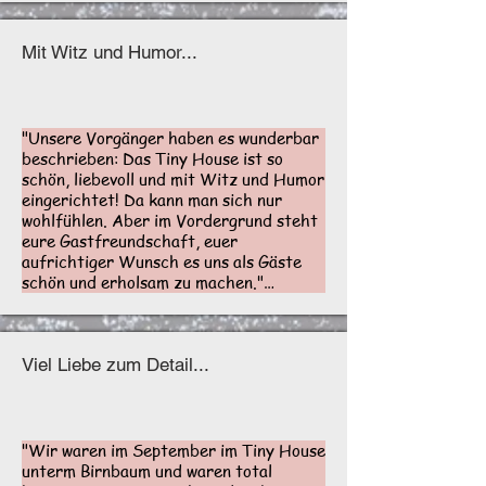
zwei liebenswürdige Menschen die uns 
herzlich bei ihnen willkommen geheißen 
haben."

Mit Witz und Humor...
Emii & Maxi, September 2023 - Airbnb
"Unsere Vorgänger haben es wunderbar 
beschrieben: Das Tiny House ist so 
schön, liebevoll und mit Witz und Humor 
eingerichtet! Da kann man sich nur 
wohlfühlen. Aber im Vordergrund steht 
eure Gastfreundschaft, euer 
aufrichtiger Wunsch es uns als Gäste 
schön und erholsam zu machen."

Trude & Wout, September 2023 - 
Gästebuch
Viel Liebe zum Detail...
"Wir waren im September im Tiny House 
unterm Birnbaum und waren total 